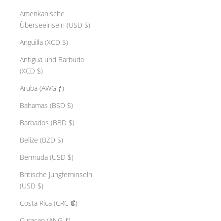
Amerikanische
Überseeinseln (USD $)
Anguilla (XCD $)
Antigua und Barbuda
(XCD $)
Aruba (AWG ƒ)
Bahamas (BSD $)
Barbados (BBD $)
Belize (BZD $)
Bermuda (USD $)
Britische Jungferninseln
(USD $)
Costa Rica (CRC ₡)
Curaçao (ANG ƒ)