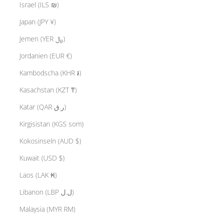
Israel (ILS ₪)
Japan (JPY ¥)
Jemen (YER ﷼)
Jordanien (EUR €)
Kambodscha (KHR ៛)
Kasachstan (KZT ₸)
Katar (QAR ر.ق)
Kirgisistan (KGS som)
Kokosinseln (AUD $)
Kuwait (USD $)
Laos (LAK ₭)
Libanon (LBP ل.ل)
Malaysia (MYR RM)