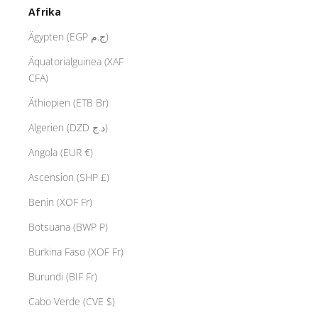
Afrika
Ägypten (EGP ج.م)
Äquatorialguinea (XAF
CFA)
Äthiopien (ETB Br)
Algerien (DZD د.ج)
Angola (EUR €)
Ascension (SHP £)
Benin (XOF Fr)
Botsuana (BWP P)
Burkina Faso (XOF Fr)
Burundi (BIF Fr)
Cabo Verde (CVE $)