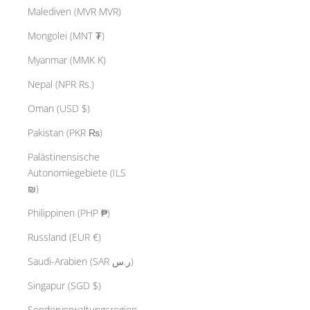
Malediven (MVR MVR)
Mongolei (MNT ₮)
Myanmar (MMK K)
Nepal (NPR Rs.)
Oman (USD $)
Pakistan (PKR ₨)
Palästinensische
Autonomiegebiete (ILS
₪)
Philippinen (PHP ₱)
Russland (EUR €)
Saudi-Arabien (SAR ر.س)
Singapur (SGD $)
Sonderverwaltungsregion