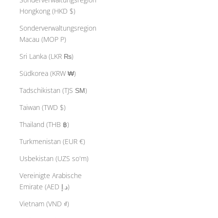
Hongkong (HKD $)
Sonderverwaltungsregion
Macau (MOP P)
Sri Lanka (LKR ₨)
Südkorea (KRW ₩)
Tadschikistan (TJS ЅМ)
Taiwan (TWD $)
Thailand (THB ฿)
Turkmenistan (EUR €)
Usbekistan (UZS so'm)
Vereinigte Arabische
Emirate (AED د.إ)
Vietnam (VND ₫)