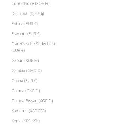
Côte d’Ivoire (XOF Fr)
Dschibuti (DJF Fdj)
Eritrea (EUR €)
Eswatini (EUR €)
Französische Südgebiete
(EUR €)
Gabun (XOF Fr)
Gambia (GMD D)
Ghana (EUR €)
Guinea (GNF Fr)
Guinea-Bissau (XOF Fr)
Kamerun (XAF CFA)
Kenia (KES KSh)