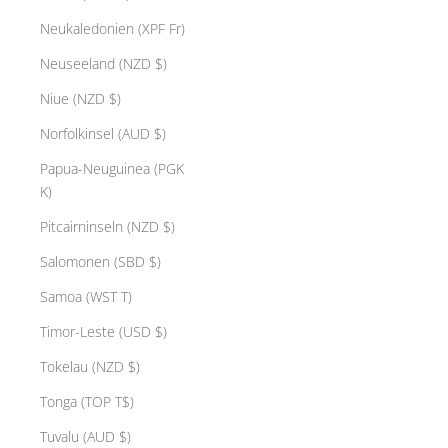
Neukaledonien (XPF Fr)
Neuseeland (NZD $)
Niue (NZD $)
Norfolkinsel (AUD $)
Papua-Neuguinea (PGK
K)
Pitcairninseln (NZD $)
Salomonen (SBD $)
Samoa (WST T)
Timor-Leste (USD $)
Tokelau (NZD $)
Tonga (TOP T$)
Tuvalu (AUD $)